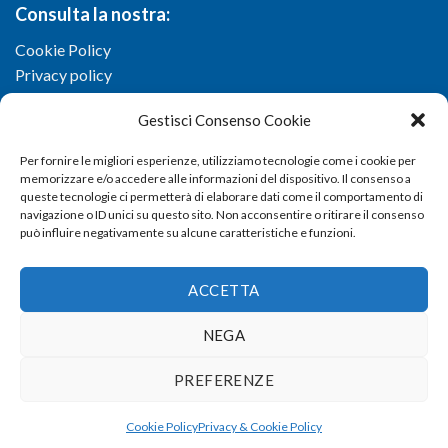
Consulta la nostra:
Cookie Policy
Privacy policy
Gestisci Consenso Cookie
Per fornire le migliori esperienze, utilizziamo tecnologie come i cookie per
memorizzare e/o accedere alle informazioni del dispositivo. Il consenso a
queste tecnologie ci permetterà di elaborare dati come il comportamento di
navigazione o ID unici su questo sito. Non acconsentire o ritirare il consenso
può influire negativamente su alcune caratteristiche e funzioni.
ACCETTA
NEGA
Copyright 2026 ©
Confartigianato imprese di Viterbo
- Via I.
PREFERENZE
Garbini, 29/G - 01100 Viterbo (VT) - Tel 0761 33791 - Fax 0761
337920 - E-mail
info@confartigianato.vt.it
- dev by
Studio
Cookie Policy
Privacy & Cookie Policy
Iandiorio