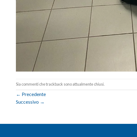
Sia commenti che trackback sono attualmente chiusi.
←
Precedente
Successivo
→