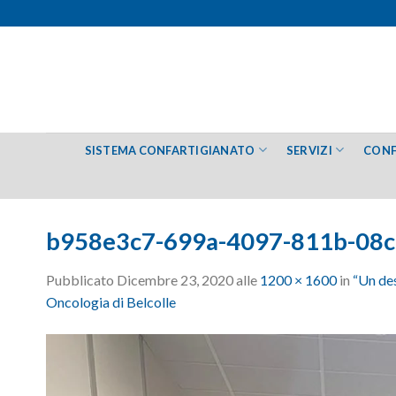
Salta
ai
contenuti
SISTEMA CONFARTIGIANATO
SERVIZI
CONF
b958e3c7-699a-4097-811b-08
Pubblicato
Dicembre 23, 2020
alle
1200 × 1600
in
“Un des
Oncologia di Belcolle