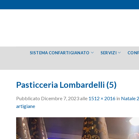
Salta
ai
contenuti
SISTEMA CONFARTIGIANATO
SERVIZI
CONF
Pasticceria Lombardelli (5)
Pubblicato
Dicembre 7, 2023
alle
1512 × 2016
in
Natale 2
artigiane