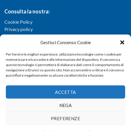
Consulta la nostra:
Cookie Policy
Privacy policy
Gestisci Consenso Cookie
Per fornire le migliori esperienze, utilizziamo tecnologie come i cookie per
memorizzare e/o accedere alle informazioni del dispositivo. Il consenso a
queste tecnologie ci permetterà di elaborare dati come il comportamento di
navigazione o ID unici su questo sito. Non acconsentire o ritirare il consenso
può influire negativamente su alcune caratteristiche e funzioni.
ACCETTA
NEGA
Copyright 2026 ©
Confartigianato imprese di Viterbo
- Via I.
PREFERENZE
Garbini, 29/G - 01100 Viterbo (VT) - Tel 0761 33791 - Fax 0761
337920 - E-mail
info@confartigianato.vt.it
- dev by
Studio