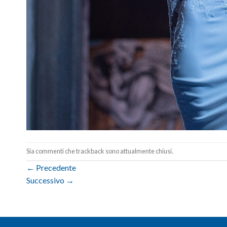
Sia commenti che trackback sono attualmente chiusi.
←
Precedente
Successivo
→