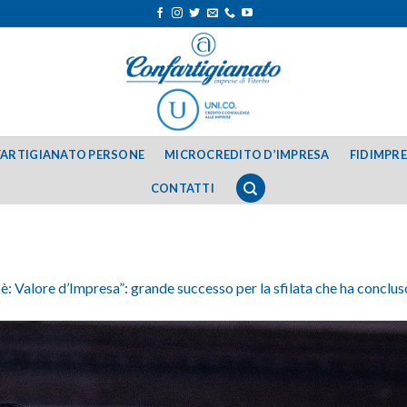
ARTIGIANATO PERSONE
MICROCREDITO D’IMPRESA
FIDIMPR
CONTATTI
 è: Valore d’Impresa”: grande successo per la sfilata che ha conclus