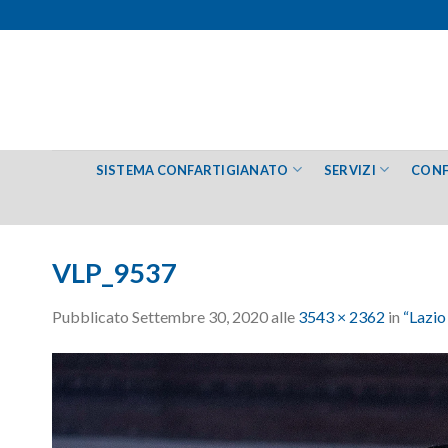
Salta
ai
contenuti
SISTEMA CONFARTIGIANATO
SERVIZI
CONF
VLP_9537
Pubblicato
Settembre 30, 2020
alle
3543 × 2362
in
“Lazio