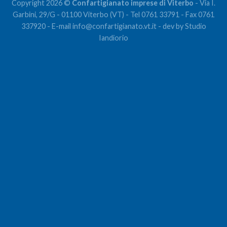
Copyright 2026 ©
Confartigianato imprese di Viterbo
- Via I.
Garbini, 29/G - 01100 Viterbo (VT) - Tel 0761 33791 - Fax 0761
337920 - E-mail
info@confartigianato.vt.it
- dev by
Studio
Iandiorio