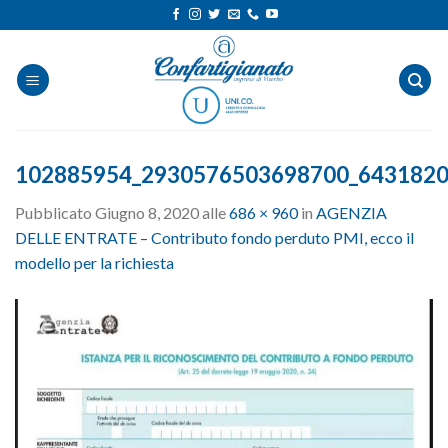
Salta
ai
contenuti
102885954_2930576503698700_6431820
Pubblicato
Giugno 8, 2020
alle
686 × 960
in
AGENZIA
DELLE ENTRATE – Contributo fondo perduto PMI, ecco il
modello per la richiesta